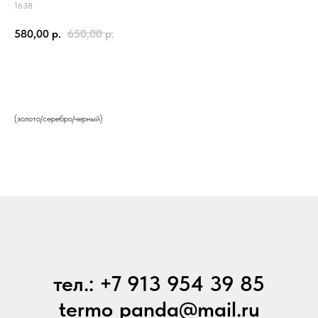
1638
580,00
р.
650,00
р.
Купить
(золото/серебро/черный)
тел.: +7 913 954 39 85
termo_panda@mail.ru