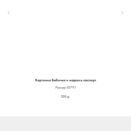
Картинка Бабочка и надпись паспорт
Размер 80*97
100
р.