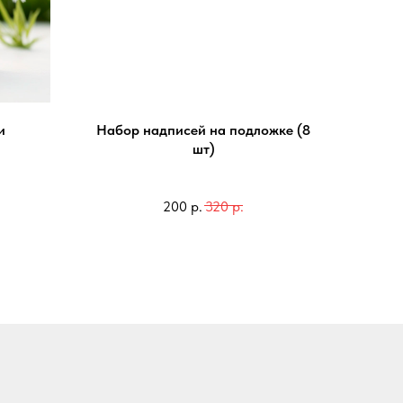
и
Набор надписей на подложке (8
шт)
руб
руб
200
р.
320
р.