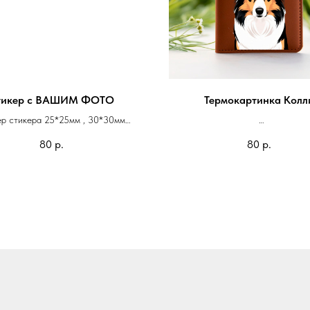
тикер с ВАШИМ ФОТО
Термокартинка Колл
ер стикера 25*25мм , 30*30мм
с закругленными уголками или круг
На блокнот 100*75мм - 80 
80
р.
80
р.
На паспорт 75*50мм - 50 
вим стикеры с любым рисунком,
логотипом и надписью.
напечатать ваше фото или фото
любимого питомца.
 можно напечатать на листе или
штучно.
1 стикер - 80 руб.
от 5 стикеров - 70 руб.
от 10 стикеров - 50 руб.