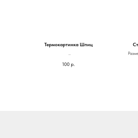
Термокартинка Шпиц
С
Разм
На блокнот 100*100мм - 100 руб
Квадрат 
100
р.
На паспорт 75*75мм - 70 руб
Изгото
Можно 
Стикеры