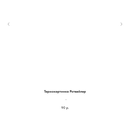
Термокартинка Ротвейлер
На блокнот 100*87мм - 90 руб
90
р.
На паспорт 75*65мм - 60 руб