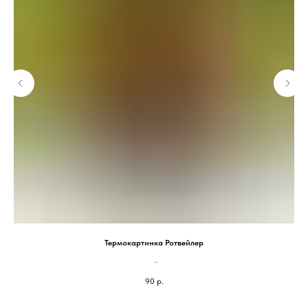
Термокартинка Ротвейлер
млм
На блокнот 100*87мм - 90 руб
90
р.
На паспорт 75*65мм - 60 руб