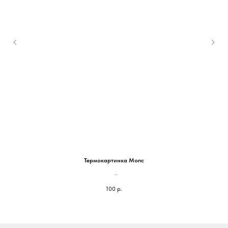
Термокартинка Мопс
ов и
На блокнот 100*100 - 100 руб
100
р.
им
На паспорт 75*75мм - 70 руб
я
ый