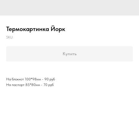
Термокартинка Йорк
SKU:
Купить
На блокнот 100*98мм - 90 руб
На паспорт 85*80мм - 70 руб