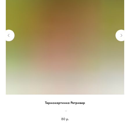
Термокартинка Ретривер
На блокнот 100*80 мм - 80 руб
80
р.
На паспорт 75*60мм - 50 руб