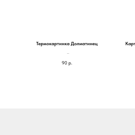
Термокартинка Долматинец
Кар
На блокнот 100*98мм - 90 руб
90
р.
На паспорт 85*75мм - 60 руб