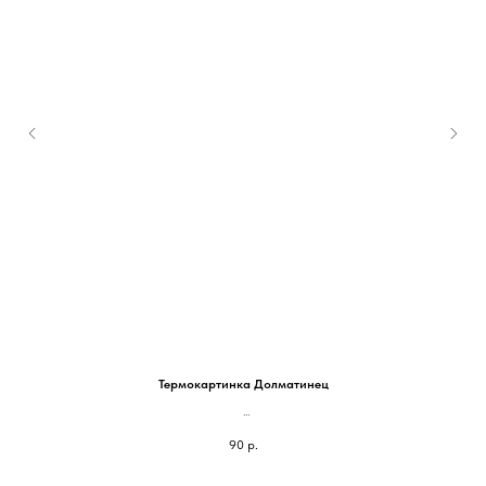
Термокартинка Долматинец
На блокнот 100*98мм - 90 руб
90
р.
На паспорт 85*75мм - 60 руб