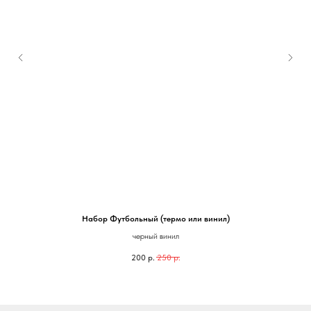
Набор Футбольный (термо или винил)
млм
черный винил
200
р.
250
р.