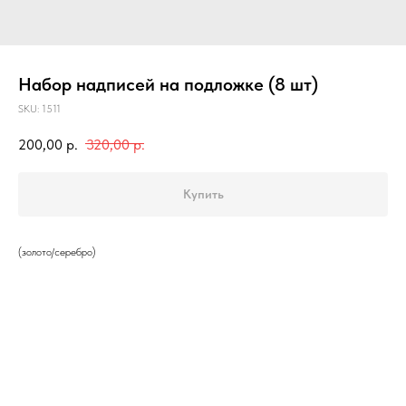
Набор надписей на подложке (8 шт)
SKU:
1511
200,00
р.
320,00
р.
Купить
(золото/серебро)