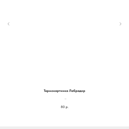
Термокартинка Лабрадор
На блокнот 105*80мм - 80 руб
80
р.
На паспорт 85*65мм - 60 руб