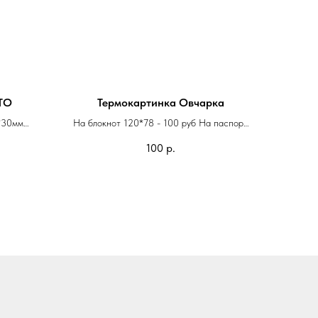
ТО
Термокартинка Овчарка
*30мм
На блокнот 120*78 - 100 руб На паспорт
 или круг
95*55мм - 70 руб
100
р.
сунком,
ли фото
исте или