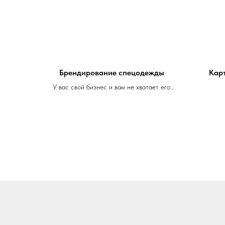
Брендирование спецодежды
Кар
У вас свой бизнес и вам не хватает его
брендирования?
Вам хочется, чтобы сотрудников вашей
компании узнавали, где бы они не
находились?
Мы сделаем термонаклейки как по вашим
макетам так и поможем с определением
цветовой гаммы и размеров именно для
вашего случая.
Для уточнения деталей или оформления
заказа - пишите нам на почту