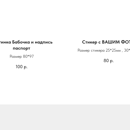
тинка Бабочка и надпись
Стикер с ВАШИМ ФО
паспорт
Размер стикера 25*25мм , 30
Размер 80*97
Квадрат с закругленными уголками
80
р.
100
р.
Изготовим стикеры с любым ри
логотипом и надписью.
Можно напечатать ваше фото и
любимого питомца.
Стикеры можно напечатать на л
штучно.
1 стикер - 80 руб.
от 5 стикеров - 70 руб.
от 10 стикеров - 50 руб.