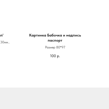
п'
Картинка Бабочка и надпись
паспорт
*30мм
 или круг
Размер 80*97
100
р.
сунком,
ли фото
исте или