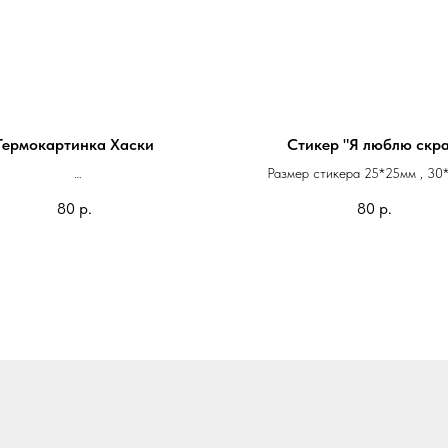
Термокартинка Хаски
Стикер "Я люблю скра
Размер стикера 25*25мм , 30
блокнот 100*80 руб - 80 руб
Квадрат с закругленными уголками
80
р.
80
р.
 паспорт 80*55мм - 60 руб
Изготовим стикеры с любым ри
логотипом и надписью.
Можно напечатать ваше фото и
любимого питомца.
Стикеры можно напечатать на л
штучно.
1 стикер - 80 руб.
от 5 стикеров - 70 руб.
от 10 стикеров - 50 руб.