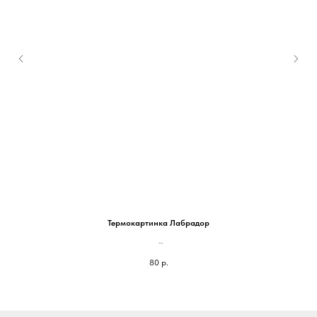
Термокартинка Лабрадор
На блокнот 105*80мм - 80 руб
80
р.
На паспорт 85*65мм - 60 руб