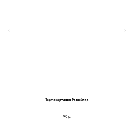
Термокартинка Ротвейлер
На блокнот 100*87мм - 90 руб
90
р.
На паспорт 75*65мм - 60 руб