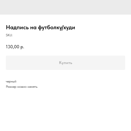
Надпись на футболку/худи
SKU:
130,00
р.
Купить
черный
Размер можно менять