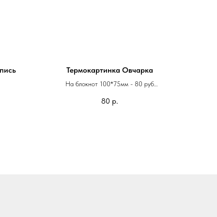
пись
Термокартинка Овчарка
На блокнот 100*75мм - 80 руб
На паспорт 75*60мм - 60 руб
80
р.