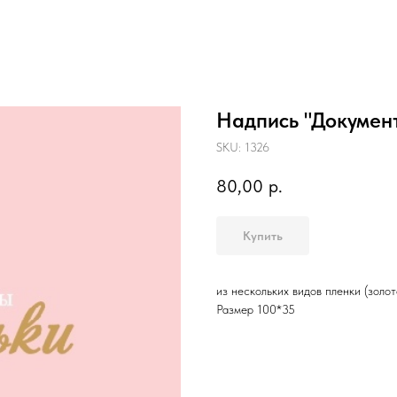
Надпись "Докумен
SKU:
1326
80,00
р.
Купить
из нескольких видов пленки (золот
Размер 100*35