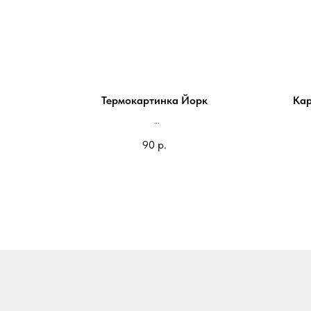
Термокартинка Йорк
Кар
На блокнот 100*98мм - 90 руб
90
р.
На паспорт 85*80мм - 70 руб