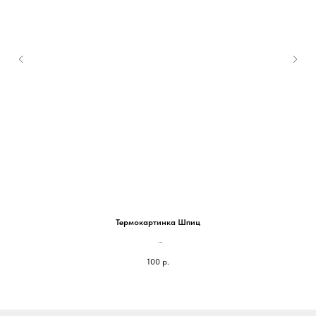
Термокартинка Шпиц
На блокнот 100*100мм - 100 руб
100
р.
На паспорт 75*75мм - 70 руб