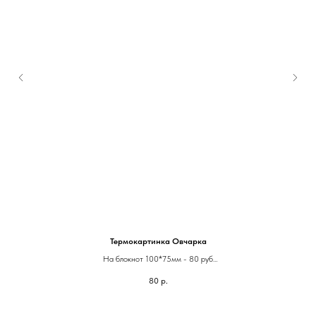
Термокартинка Овчарка
На блокнот 100*75мм - 80 руб
На паспорт 75*60мм - 60 руб
80
р.