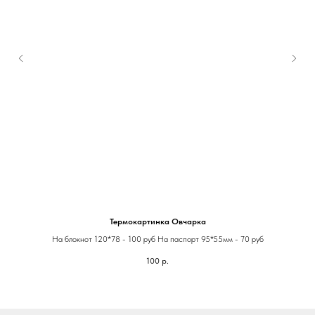
Термокартинка Овчарка
На блокнот 120*78 - 100 руб На паспорт 95*55мм - 70 руб
100
р.