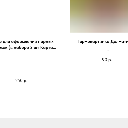
р для оформления парных
Термокартинка Долмат
жек (в наборе 2 шт Карта
Мира 50/50)
На блокнот 100*98мм - 90 
90
р.
На паспорт 85*75мм - 60 
250
р.