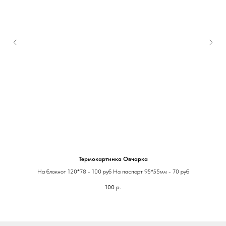
Термокартинка Овчарка
На блокнот 120*78 - 100 руб На паспорт 95*55мм - 70 руб
100
р.