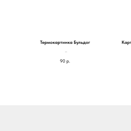
Термокартинка Бульдог
Кар
На блокнот 100*95мм 90 руб
90
р.
На паспорт 75*70 мм - 70 руб