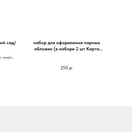
ий сад/
набор для оформления парных
обложек (в наборе 2 шт Карта
Мира 50/50)
о имя/имя
лм класс/
250
р.
елаете)