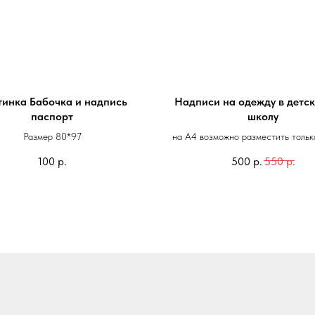
тинка Бабочка и надпись
Надписи на одежду в детск
паспорт
школу
Размер 80*97
на А4 возможно разместить тольк
и фамилию/ имя и номер группы м
100
р.
500
р.
550
р.
имя и картинку. Всё, что вы пож