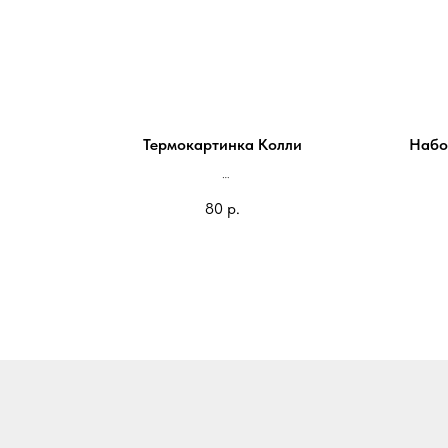
Термокартинка Колли
Набо
На блокнот 100*75мм - 80 руб
80
р.
На паспорт 75*50мм - 50 руб