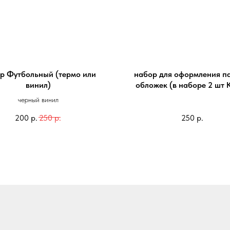
р Футбольный (термо или
набор для оформления п
винил)
обложек (в наборе 2 шт 
Мира 50/50)
черный винил
200
р.
250
р.
250
р.