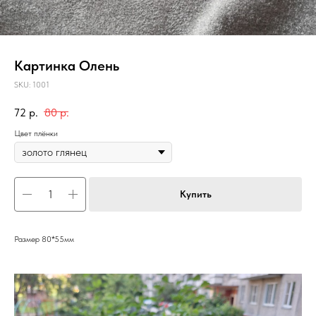
Картинка Олень
SKU:
1001
72
р.
80
р.
Цвет плёнки
Купить
Размер 80*55мм