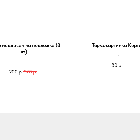
 надписей на подложке (8
Термокартинка Корг
шт)
На блокнот 100*80мм 80 
80
р.
На паспорт 80*65мм - 60 
200
р.
320
р.