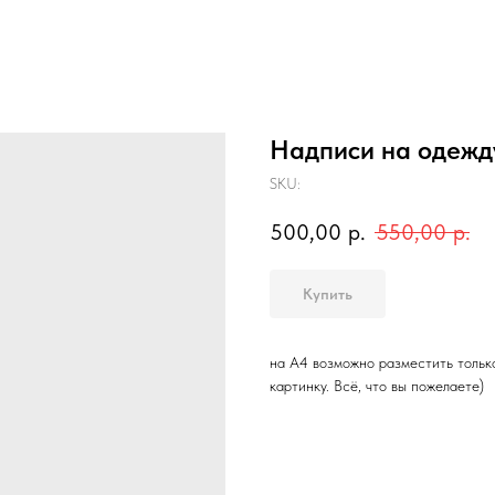
Надписи на одежду
SKU:
500,00
р.
550,00
р.
Купить
на А4 возможно разместить только
картинку. Всё, что вы пожелаете)