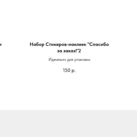
и
Набор Стикеров-наклеек "Спасибо
за заказ!"2
руб
Идеально для упаковки
руб
150
р.