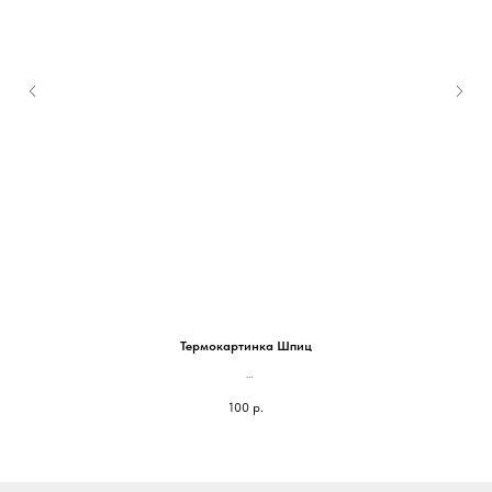
м
им
Термокартинка Шпиц
На блокнот 100*100мм - 100 руб
100
р.
На паспорт 75*75мм - 70 руб