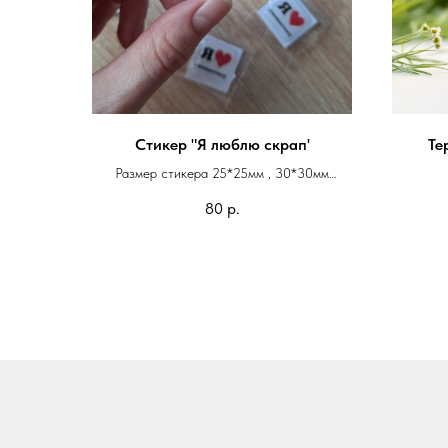
Стикер "Я люблю скрап'
Те
Размер стикера 25*25мм , 30*30мм
Квадрат с закругленными уголками или круг
На
80
р.
На
Изготовим стикеры с любым рисунком,
логотипом и надписью.
Можно напечатать ваше фото или фото
любимого питомца.
Стикеры можно напечатать на листе или
штучно.
1 стикер - 80 руб.
от 5 стикеров - 70 руб.
от 10 стикеров - 50 руб.