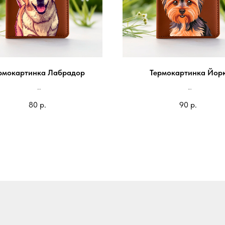
рмокартинка Лабрадор
Термокартинка Йор
 блокнот 105*80мм - 80 руб
На блокнот 100*98мм - 90 
80
р.
90
р.
 паспорт 85*65мм - 60 руб
На паспорт 85*80мм - 70 