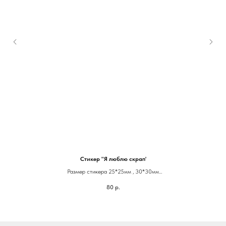
Стикер "Я люблю скрап'
Размер стикера 25*25мм , 30*30мм
Квадрат с закругленными уголками или круг
80
р.
Изготовим стикеры с любым рисунком, логотипом и надписью.
Можно напечатать ваше фото или фото любимого питомца.